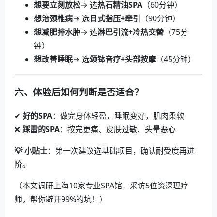
想要立刻放松
→ 选
热石精油SPA
（60分钟）
想治颈椎病
→ 选
日式指压+牵引
（90分钟）
想减肥排水肿
→ 选
淋巴引流+冷热交替
（75分
钟）
想改善睡眠
→ 选
颂钵音疗+头部按摩
（45分钟）
六、体验后如何判断是否适合？
✔
好的SPA
：做完身体轻盈，睡眠变好，肌肉柔软
❌
踩雷的SPA
：按完更痛、皮肤过敏、头晕恶心
💡 小贴士
：第一次建议选基础项目，确认耐受度再进
阶。
（本文调研上海10家专业SPA馆，采访5位资深理疗
师，帮你避开99%的坑！）