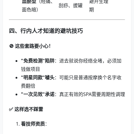
血瘀型
（经痛、
避开生理
刮痧、拔罐
面色暗）
期
四、行内人才知道的避坑技巧
🚫 这些套路要小心！
"免费检测"陷阱
：进去就说你经络全堵，必须加
钱做项目
"明星同款"噱头
：可能只是普通按摩换个名字收
费翻倍
"一次见效"承诺
：真正有效的SPA需要周期性调理
✅ 这样选不踩雷
看技师资质
：