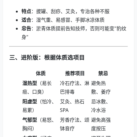
特点
：拔罐、刮痧、艾灸，专治各种不服
适合
：湿气重、易感冒、手脚冰凉体质
忠告
：淤青体质提前告知技师，否则可能变"豹纹
身"
三、进阶版：根据体质选项目
体质
推荐项目
禁忌
湿热型
（易长
冷石疗法、淋
避免热
痘、口臭）
巴排毒
敷、姜疗
阳虚型
（怕冷、
艾灸、热石
忌冰敷、
易累）
SPA
冷水浴
气郁型
（易怒、
芳香疗法、颂
避免高强
胸闷）
钵音疗
度按压