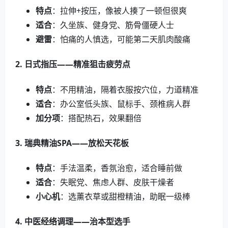
特点
：拉伸+按压，像被人揍了一顿但很爽
适合
：久坐族、健身党、筋骨僵硬人士
避雷
：怕痛的人慎选，可能第二天肌肉酸痛
2. 日式指压——精准狙击疲劳点
特点
：不用精油，隔着衣服按穴位，力道精准
适合
：办公室低头族、鼠标手、颈椎病人群
加分项
：搭配热石，效果翻倍
3. 瑞典精油SPA——放松天花板
特点
：手法温柔，香氛治愈，适合睡前做
适合
：失眠党、焦虑人群、皮肤干燥者
小心机
：选薰衣草或甜橙精油，助眠一级棒
4. 中医经络调理——治本型选手