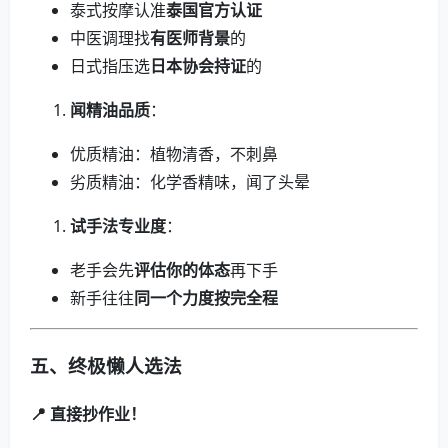
泰式按摩认准
泰国官方认证
中医调理找
有医师背景
的
日式指压选
日本协会持证
的
闻精油品质
：
优质精油：植物清香，不刺鼻
劣质精油：化学香精味，闻了头晕
试手法专业度
：
老手会先
评估你的体态
再下手
新手往往
同一个力度按完全程
五、终极懒人选法
📍 直接抄作业！