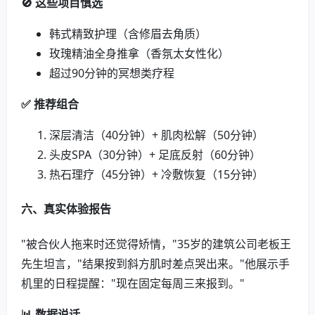
🚫 这些项目慎选
韩式精致护理（含修眉去角质）
玫瑰精油全身推拿（香氛太女性化）
超过90分钟的冥想类疗程
✅ 推荐组合
深层清洁（40分钟）+ 肌肉松解（50分钟）
头皮SPA（30分钟）+ 足底反射（60分钟）
热石理疗（45分钟）+ 冷敷恢复（15分钟）
六、真实体验报告
"被合伙人拖来时还觉得矫情，"35岁的建筑公司老板王
先生坦言，"结果按到斜方肌时差点哭出来。"他展示手
机里的日程提醒："现在固定每周三来报到。"
📊 数据说话