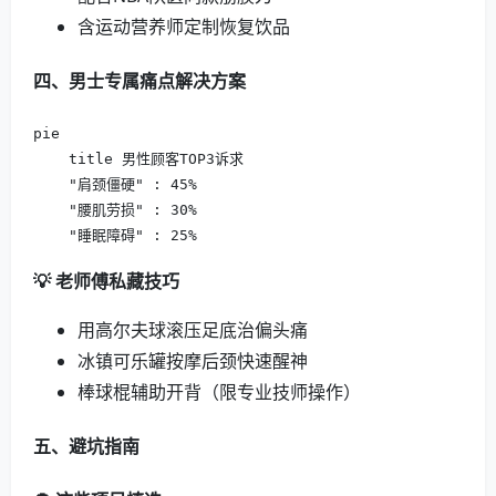
含运动营养师定制恢复饮品
四、男士专属痛点解决方案
pie

    title 男性顾客TOP3诉求

    "肩颈僵硬" : 45%

    "腰肌劳损" : 30%

    "睡眠障碍" : 25%
💡 老师傅私藏技巧
用高尔夫球滚压足底治偏头痛
冰镇可乐罐按摩后颈快速醒神
棒球棍辅助开背（限专业技师操作）
五、避坑指南