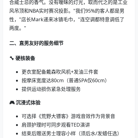
合威士忌的香气。没有暧昧的灯光，取而代之的是工业
风吊顶和NBA实时赛况投影。"我们95%的客人都是男
性，"店长Mark递来冰镇毛巾，"连空调都特意调低了
两度。"
二、直男友好的服务细节
🔧 硬核装备
更衣室配备戴森吹风机+发油三件套
按摩床宽度达80cm（普通SPA仅60cm）
提供运动损伤紧急处理服务
🎮 沉浸式体验
可选择《荒野大镖客》游戏音效作为背景音
肩颈护理时可同步观看TED演讲
结束后赠送男士理容小样（须后水/发蜡任选）