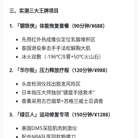
三、实测三大王牌项目
1. 「钢铁侠」体能恢复套餐（90分钟/¥688）
先用红外热成像仪定位乳酸堆积区
泰国退役拳击手手法松解胸大肌
冰火双敷（-196℃冷雾+50℃火山石）
2. 「华尔街」压力释放疗程（120分钟/¥988）
头皮检测仪找出脱发风险区
日本指压大师独创"键盘手拯救术"
香薰采用古巴烟草+苏格兰威士忌调香
3. 「绿巨人」运动修复专项（150分钟/¥1288）
美国DMS深层肌肉刺激仪
配合NBA队医同款筋膜刀