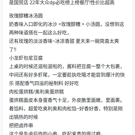
是国贸店 22年大众dp必吃榜上榜餐厅!性价比超高
玫瑰醪糟冰汤圆
奶香味入口即化的冰沙 +玫瑰醪糟 + 小汤圆，没想到这
两种味道搭在一起这么好吃，
还有玫瑰的淡淡香味~冰凉香甜 夏天来一碗简直太爽
了!!
小龙虾包浆豆腐
上桌的时候还滋啦滋啦的，酱料把豆腐一整个大包裹，
中间还有好多虾尾，一定要趁执吃哦才能尝到爆汁的快
乐 搭配香气四溢的秘制料 好好吃
肉松蛋烘糕/奥利奥蛋烘糕
蛋烘糕面皮本身蛋香气十足，外皮脆里面嫩，里面裹。
着馅料，超爱吃奥利奥和肉松馅~好香好香，特别是刚
出锅热的时候
把把卤炸串
这个是先卤后炸的小串，吃起来真的很过瘾，