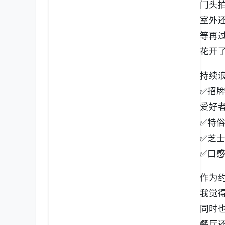
门头
室外
等再
花开
持续
✅招
爱好
✅特
✅芝
✅口
作为约
我觉
同时
餐厅还