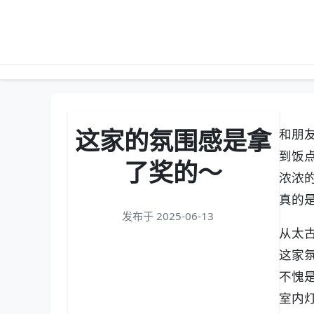
这家的氛围感是拿
和朋
到饭
了奖的～
浓浓
真的
发布于 2025-06-13
从太
这家氛
不愧
室内灯