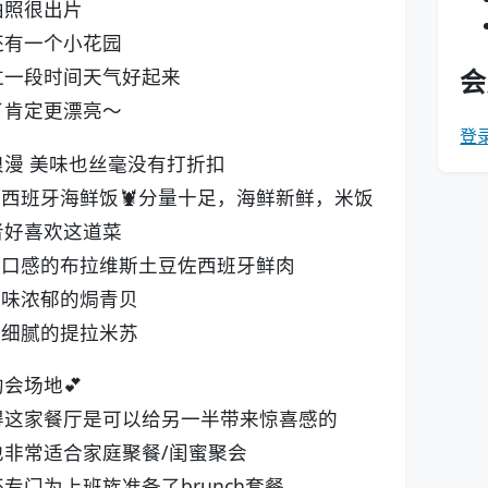
拍照很出片
还有一个小花园
会
过一段时间天气好起来
了肯定更漂亮～
登
浪漫 美味也丝毫没有打折扣
牌西班牙海鲜饭🦞分量十足，海鲜新鲜，米饭
者好喜欢这道菜
俗口感的布拉维斯土豆佐西班牙鲜肉
士味浓郁的焗青贝
感细腻的提拉米苏
会场地💕
得这家餐厅是可以给另一半带来惊喜感的
也非常适合家庭聚餐/闺蜜聚会
专门为上班族准备了brunch套餐