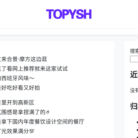
搜
友来合景·摩方这边逛
点了看网上推荐就来这家试试
近
的西班牙风味～
是好吃好看又好拍
没
古里开到高新区
归
围感是拿捏满了的🤌
是拿下国内年度餐饮设计空间的餐厅
光效果满分💯