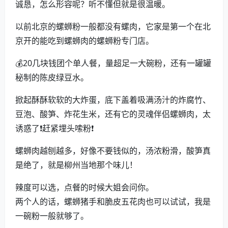
诚恳，怎么形容呢？听不懂但就是很温暖。
以前北京的螺蛳粉一般都没有螺肉，它家是第一个在北
京开的能吃到螺蛳肉的螺蛳粉专门店。
💰20几块钱团个单人餐，量超足一大碗粉，还有一罐罐
秘制的陈皮绿豆水。
掀起酥酥软软的大炸蛋，底下盖着吸满汤汁的炸腐竹、
豆泡、酸笋、炸花生米，还有它的灵魂伴侣螺蛳肉，太
诱惑了❗赶紧埋头嗦粉❗
螺蛳肉越刨越多，好像不要钱似的，汤浓粉滑，酸笋真
是绝了，就是柳州当地那个味儿！
辣度可以选，点餐的时候大姐会问你。
两个人的话，螺蛳猪手和脆皮五花肉也可以试试，我是
一碗粉一般就够了。