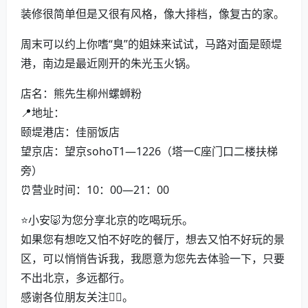
装修很简单但是又很有风格，像大排档，像复古的家。
周末可以约上你嗜“臭”的姐妹来试试，马路对面是颐堤
港，南边是最近刚开的朱光玉火锅。
店名：熊先生柳州螺蛳粉
📍地址：
颐堤港店：佳丽饭店
望京店：望京sohoT1—1226（塔一C座门口二楼扶梯
旁）
⏰营业时间：10：00—21：00
⭐小安🐷为您分享北京的吃喝玩乐。
如果您有想吃又怕不好吃的餐厅，想去又怕不好玩的景
区，可以悄悄告诉我，我愿意为您先去体验一下，只要
不出北京，多远都行。
感谢各位朋友关注我🏻。